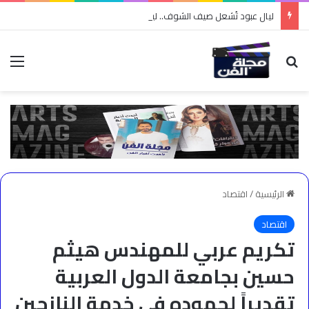
ليال عبود تُشعل صيف الشوف.. ليلة استثنائية في Karma Village وسط حفاوة جماهيرية ومحبة لا تُوصف
بحث عن
الق
الرئيسية
/
اقتصاد
اقتصاد
تكريم عربي للمهندس هيثم
حسين بجامعة الدول العربية
تقديراً لجهوده في خدمة النازحين