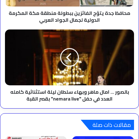
الدولية
لجمال
محافظ جدة يتوّج الفائزين ببطولة منطقة مكة المكرمة
الجواد
الدولية لجمال الجواد العربي
العربي
بالصور
...
امال
ماهر
وبهاء
سلطان
ليلة
استثنائية
كامله
العدد
بالصور ... امال ماهر وبهاء سلطان ليلة استثنائية كامله
في
العدد في حفل "nemara live" بقصر القبة
حفل
"nemara
live"
بقصر
مقالات ذات صلة
القبة