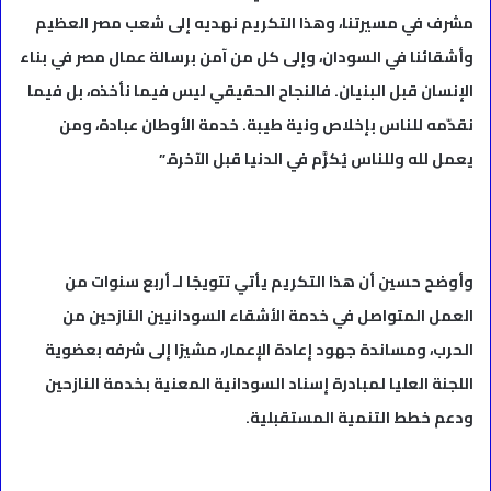
مشرف في مسيرتنا، وهذا التكريم نهديه إلى شعب مصر العظيم
وأشقائنا في السودان، وإلى كل من آمن برسالة عمال مصر في بناء
الإنسان قبل البنيان. فالنجاح الحقيقي ليس فيما نأخذه، بل فيما
نقدّمه للناس بإخلاص ونية طيبة. خدمة الأوطان عبادة، ومن
يعمل لله وللناس يُكرَّم في الدنيا قبل الآخرة.”
وأوضح حسين أن هذا التكريم يأتي تتويجًا لـ أربع سنوات من
العمل المتواصل في خدمة الأشقاء السودانيين النازحين من
الحرب، ومساندة جهود إعادة الإعمار، مشيرًا إلى شرفه بعضوية
اللجنة العليا لمبادرة إسناد السودانية المعنية بخدمة النازحين
ودعم خطط التنمية المستقبلية.