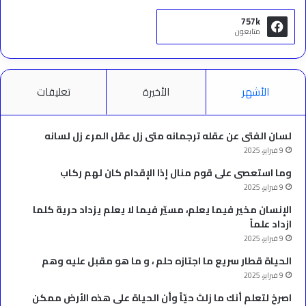
757k
متابعون
الأشهر
الأخيرة
تعليقات
لسان الفتى عن عقله ترجمانه متى زل عقل المرء زل لسانه
9 فبراير، 2025
وما استعصى على قوم منال إذا الإقدام كان لهم ركاب
9 فبراير، 2025
الإنسان مخير فيما يعلم، مسيّر فيما لا يعلم يزداد حرية كلما
ازداد علماً
9 فبراير، 2025
الحياة قطار سريع ما اجتازه حلم ، و ما هو مقبل عليه وهم
9 فبراير، 2025
‫اصرخ لتعلم أنك ما زلتَ حيّاً وأن الحياة على هذه الأرض ممكن