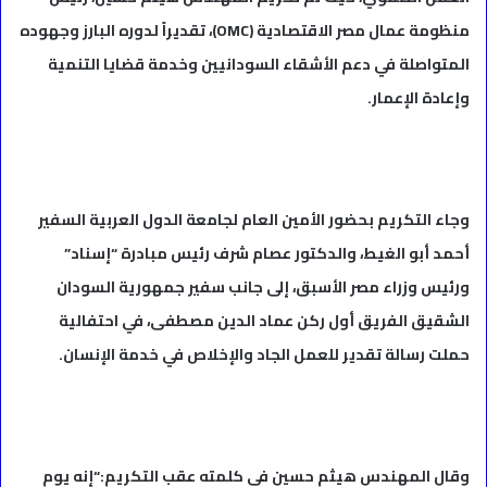
منظومة عمال مصر الاقتصادية (OMC)، تقديراً لدوره البارز وجهوده
المتواصلة في دعم الأشقاء السودانيين وخدمة قضايا التنمية
وإعادة الإعمار.
وجاء التكريم بحضور الأمين العام لجامعة الدول العربية السفير
أحمد أبو الغيط، والدكتور عصام شرف رئيس مبادرة “إسناد”
ورئيس وزراء مصر الأسبق، إلى جانب سفير جمهورية السودان
الشقيق الفريق أول ركن عماد الدين مصطفى، في احتفالية
حملت رسالة تقدير للعمل الجاد والإخلاص في خدمة الإنسان.
وقال المهندس هيثم حسين في كلمته عقب التكريم:“إنه يوم