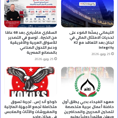
التيماني يسلّط الضوء على
السقاري ماشينري بعد 68 عامًا
تحديات الامتثال المالي في
من الخبرة.. توسع في التصدير
لبنان بعد التعاقد مع K2
للأسواق العربية والأفريقية
Integrity
ودعم التحول الصناعي
بالمصانع المصرية
25 يونيو، 2026
25 يونيو، 2026
معهد الفيحاء بدبي يطلق أول
كوكو آند إس.. تجربة تسوق
حاضنة أعمال عربية متخصصة
متكاملة تجمع الأجهزة المنزلية
لتمكين المدربين والمحاضرين
والمفروشات والأثاث والملابس
ويعلن مؤتمراً دولياً يوليو
في مكان واحد