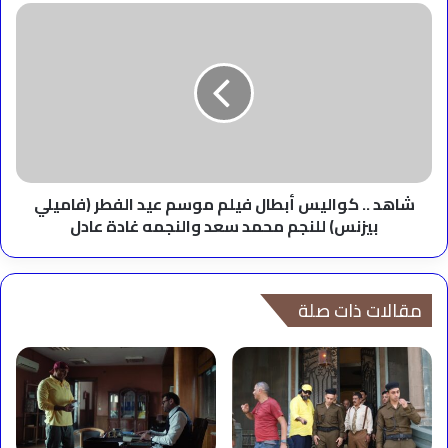
العيد
شاهد
والهدايا
..
كواليس
أبطال
فيلم
موسم
عيد
الفطر
(فاميلي
بيزنس)
شاهد .. كواليس أبطال فيلم موسم عيد الفطر (فاميلي
للنجم
بيزنس) للنجم محمد سعد والنجمه غادة عادل
محمد
سعد
والنجمه
غادة
مقالات ذات صلة
عادل