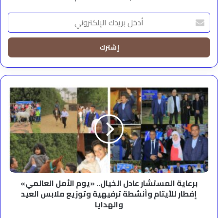
أدخل
بريدك
الإلكتروني
برعاية
المستشار
عادل
الخيال..
«يوم
الأمل
العالمي»
إفطار
للأيتام
وأنشطة
برعاية المستشار عادل الخيال.. «يوم الأمل العالمي»
ترفيهية
إفطار للأيتام وأنشطة ترفيهية وتوزيع ملابس العيد
وتوزيع
والهدايا
ملابس