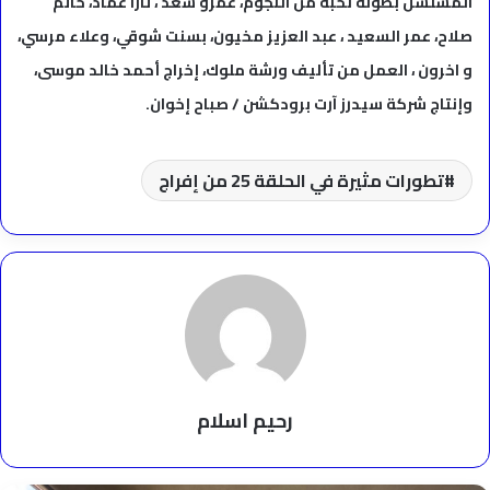
المسلسل بطولة نخبة من النجوم، عمرو سعد ، تارا عماد، حاتم
صلاح، عمر السعيد ، عبد العزيز مخيون، بسنت شوقي، وعلاء مرسي،
و اخرون ، العمل من تأليف ورشة ملوك، إخراج أحمد خالد موسى،
وإنتاج شركة سيدرز آرت برودكشن / صباح إخوان.
تطورات مثيرة في الحلقة 25 من إفراج
رحيم اسلام