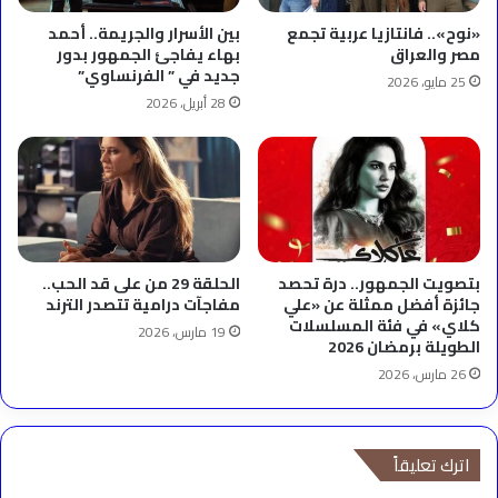
«نوح».. فانتازيا عربية تجمع
بين الأسرار والجريمة.. أحمد
مصر والعراق
بهاء يفاجئ الجمهور بدور
جديد في ” الفرنساوي”
25 مايو، 2026
28 أبريل، 2026
بتصويت الجمهور.. درة تحصد
الحلقة 29 من على قد الحب..
جائزة أفضل ممثلة عن «علي
مفاجآت درامية تتصدر الترند
كلاي» في فئة المسلسلات
19 مارس، 2026
الطويلة برمضان 2026
26 مارس، 2026
اترك تعليقاً