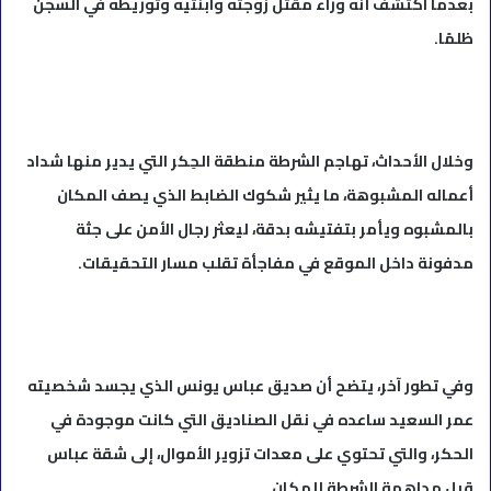
بعدما اكتشف أنه وراء مقتل زوجته وابنتيه وتوريطه في السجن
ظلمًا.
وخلال الأحداث، تهاجم الشرطة منطقة الحِكر التي يدير منها شداد
أعماله المشبوهة، ما يثير شكوك الضابط الذي يصف المكان
بالمشبوه ويأمر بتفتيشه بدقة، ليعثر رجال الأمن على جثة
مدفونة داخل الموقع في مفاجأة تقلب مسار التحقيقات.
وفي تطور آخر، يتضح أن صديق عباس يونس الذي يجسد شخصيته
عمر السعيد ساعده في نقل الصناديق التي كانت موجودة في
الحكر، والتي تحتوي على معدات تزوير الأموال، إلى شقة عباس
قبل مداهمة الشرطة للمكان.