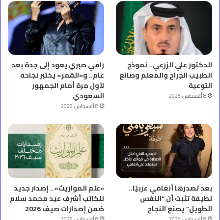
الدكتور علي الزرعي.. نموذج
رامي صبري يعود إلى جدة بعد
الطبيب الجراح والمعلم وصانع
عام.. و«القمر» يختبر نجاحه
التوعية
لأول مرة أمام الجمهور
السعودي
8 أغسطس، 2026
8 أغسطس، 2026
بعد تصدرها أنغامي عربيًا..
«علم المواريث».. إصدار جديد
لطيفة تثبت أن “النفس
للكاتب أشرف عيد محمد سلام
الطويل” يصنع النجاح
ضمن إصدارات صيف 2026
8 أغسطس، 2026
8 أغسطس، 2026