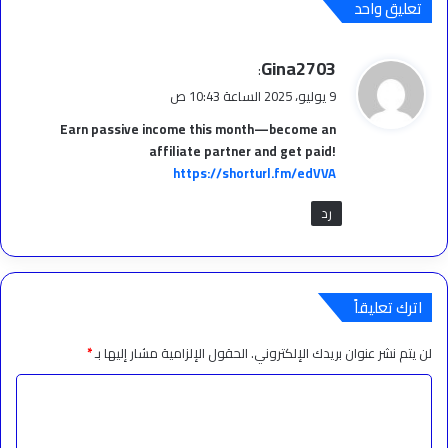
تعليق واحد
ي
Gina2703
:
ق
9 يوليو، 2025 الساعة 10:43 ص
و
Earn passive income this month—become an
ل
affiliate partner and get paid!
https://shorturl.fm/edVVA
رد
اترك تعليقاً
لن يتم نشر عنوان بريدك الإلكتروني.
الحقول الإلزامية مشار إليها بـ
*
ا
ل