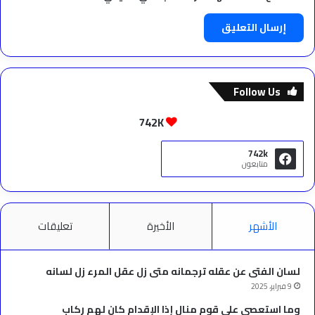
Follow Us
742K
742k
متابعون
الأشهر
الأخيرة
تعليقات
لسان الفتى عن عقله ترجمانه متى زل عقل المرء زل لسانه
9 فبراير، 2025
وما استعصى على قوم منال إذا الإقدام كان لهم ركاب