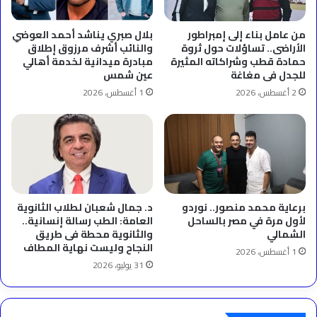
من عامل بناء إلى إمبراطور
بلال صبري يناشد أحمد العوضي
الأراضى.. تساؤلات حول ثروة
والنائب أشرف مرزوق إطلاق
حمادة قطب وشراكاته المثيرة
مبادرة ميدانية لخدمة أهالي
للجدل فى مغاغة
عين شمس
2 أغسطس، 2026
1 أغسطس، 2026
برعاية محمد منصور.. نوردو
د. جمال شعبان لطلاب الثانوية
لأول مرة في مصر بالساحل
العامة: الطب رسالة إنسانية..
الشمالي
والثانوية محطة فى طريق
النجاح وليست نهاية المطاف
1 أغسطس، 2026
31 يوليو، 2026