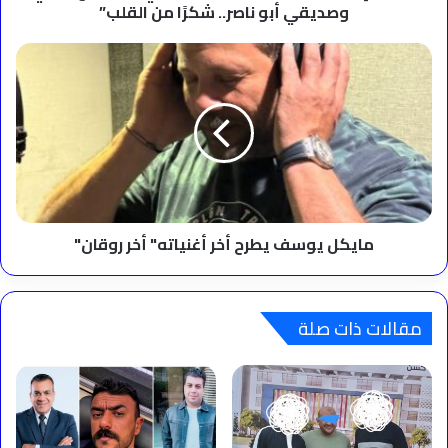
ناصر..
وصديقي أبو ناصر.. شكرًا من القلب”
شكرًا
من
مايكل
القلب”
يوسف
يطرح
أخر
أغنياته"
أخر
روقان"
مايكل يوسف يطرح أخر أغنياته" أخر روقان"
مقالات ذات صلة