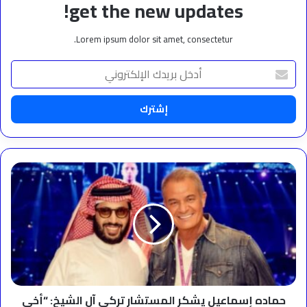
get the new updates!
Lorem ipsum dolor sit amet, consectetur.
أدخل
بريدك
الإلكتروني
حماده
إسماعيل
يشكر
المستشار
تركي
آل
الشيخ:
“أخي
وصديقي
أبو
حماده إسماعيل يشكر المستشار تركي آل الشيخ: “أخي