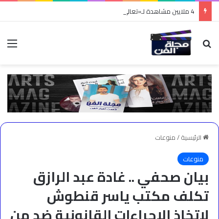
4 ملايين مشاهدة لـ«تعالي هنا».. نادر الأتات يواصل نجاحه باللهجة المصرية
بحث عن
الق
الرئيسية
/
منوعات
منوعات
بيان صحفي .. غادة عبد الرازق
تكلف مكتب ياسر قنطوش
لاتخاذ الإجراءات القانونية ضد من