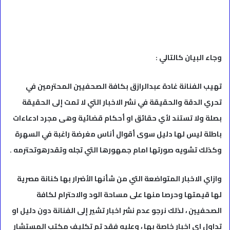
وجاء البيان كالتالي :
تهيب الفنانة غادة عبدالرازق بكافة الصحفيين المحترمين في
تحري الدقة والحقيقة في نشر الاخبار التي لا تمت إلى الحقيقة
بصلة ولا تستند لأي حقائق او أحكام قضائية وهى مجرد ادعاءات
باطلة ليس لها دليل سوى أقوال أناس مغرضة راغبة في السهرة
وكذلك تشويه صورتها امام جمهورها التي تجله وتقدرهوتحترمه .
وازاي الاخبار المتواضعة التي من شأنها الأضرار بها كنانة مصرية
لها قيمتها وحرصا منها على مساحة الود والاحترام لكافة
الصحفيين ، لذلك نرجو عدم نشر اخبار تشير إلى الفنانة دون دليل او
تداول اي اخبار خاصة بها ، وعليه فقد تم تكليف مكتب المستشار