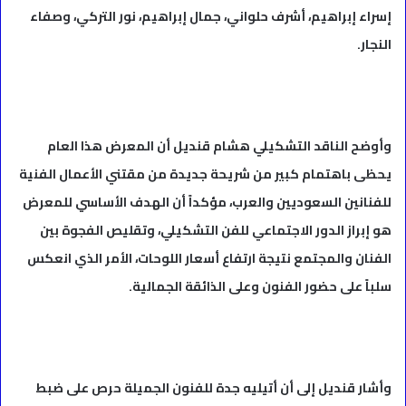
إسراء إبراهيم، أشرف حلواني، جمال إبراهيم، نور التركي، وصفاء
النجار.
وأوضح الناقد التشكيلي هشام قنديل أن المعرض هذا العام
يحظى باهتمام كبير من شريحة جديدة من مقتني الأعمال الفنية
للفنانين السعوديين والعرب، مؤكداً أن الهدف الأساسي للمعرض
هو إبراز الدور الاجتماعي للفن التشكيلي، وتقليص الفجوة بين
الفنان والمجتمع نتيجة ارتفاع أسعار اللوحات، الأمر الذي انعكس
سلباً على حضور الفنون وعلى الذائقة الجمالية.
وأشار قنديل إلى أن أتيليه جدة للفنون الجميلة حرص على ضبط