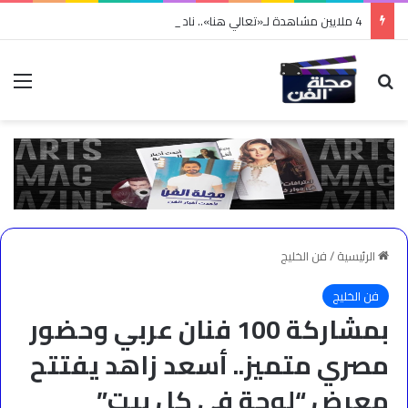
4 ملايين مشاهدة لـ«تعالي هنا».. نادر الأتات يواصل نجاحه باللهجة المصرية
بحث عن
الق
الرئيسية
/
فن الخليج
فن الخليج
بمشاركة 100 فنان عربي وحضور
مصري متميز.. أسعد زاهد يفتتح
معرض “لوحة في كل بيت”