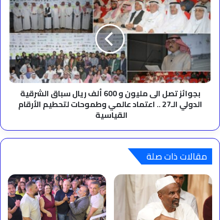
منصور
تصل
الى
مليون
و
600
ألف
ريال
سباق
الشرقية
بجوائز تصل الى مليون و 600 ألف ريال سباق الشرقية
الدولي
الدولي الـ27 .. اعتماد عالمي وطموحات لتحطيم الأرقام
الـ27
القياسية
..
اعتماد
عالمي
وطموحات
مقالات ذات صلة
لتحطيم
الأرقام
القياسية