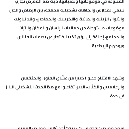
المتنوعة في موضوعاتها وتقنياتها، حيث ضم المعرض تجارب
تنتمي لمدارس واتجاهات تشكيلية مختلفة، بين الرصاص والحبر،
والألوان الزيتية والمائية، والأكريليك والمعاجين، وقد تناولت
موضوعات مستوحاة من جماليات الإنسان والمكان والتراث
والمجتمع، إضافة إلى رؤى تخييلية تعبّر عن بصمات الفنانين
وروحهم الإبداعية.
وشهد الافتتاح حضوراً كبيراً من عشّاق الفنون والمثقفين
والإعلاميين والكتّاب، الذين تفاعلوا مع هذا الحدث التشكيلي البارز
في جدة.
ويُعد معرض “لوحة في كل بيت” أحد أهم المعارض العربية