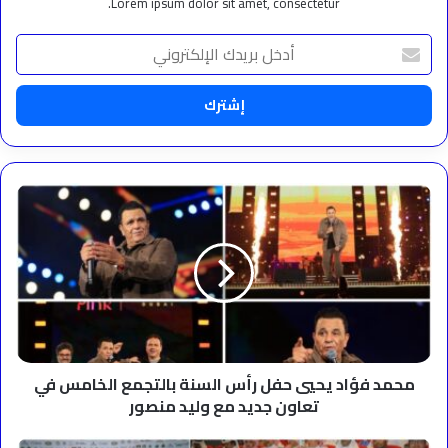
Lorem ipsum dolor sit amet, consectetur.
أدخل
بريدك
الإلكتروني
محمد
فؤاد
يحيي
حفل
رأس
السنة
بالتجمع
الخامس
في
تعاون
محمد فؤاد يحيي حفل رأس السنة بالتجمع الخامس في
جديد
تعاون جديد مع وليد منصور
مع
وليد
بجوائز