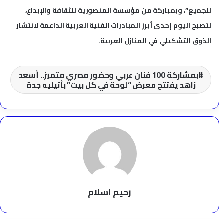
للجميع”، وبمباركة من مؤسسة المنصورية للثقافة والإبداع،
لتصبح اليوم إحدى أبرز المبادرات الفنية العربية الداعمة لانتشار
الذوق التشكيلي في المنازل العربية.
بمشاركة 100 فنان عربي وحضور مصري متميز.. أسعد
زاهد يفتتح معرض “لوحة في كل بيت” بأتيليه جدة
رحيم اسلام