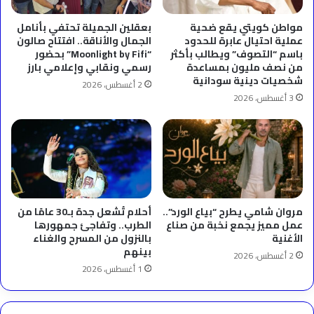
مواطن كويتي يقع ضحية
بعقلين الجميلة تحتفي بأنامل
عملية احتيال عابرة للحدود
الجمال والأناقة.. افتتاح صالون
باسم “التصوف” ويطالب بأكثر
“Moonlight by Fifi” بحضور
من نصف مليون بمساعدة
رسمي ونقابي وإعلامي بارز
شخصيات دينية سودانية
2 أغسطس، 2026
3 أغسطس، 2026
مروان شامي يطرح “بياع الورد”..
أحلام تُشعل جدة بـ30 عامًا من
عمل مميز يجمع نخبة من صناع
الطرب.. وتفاجئ جمهورها
الأغنية
بالنزول من المسرح والغناء
بينهم
2 أغسطس، 2026
1 أغسطس، 2026