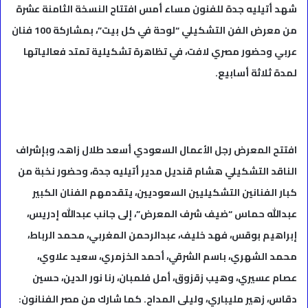
شهد أتيليه جدة للفنون مساء أمس افتتاح النسخة الثامنة عشرة
من معرض الفن التشكيلي “لوحة في كل بيت”، بمشاركة 100 فنان
عربي وحضور مصري لافت، في تظاهرة تشكيلية تمتد فعالياتها
لمدة ثلاثة أسابيع.
افتتح المعرض رجل الأعمال السعودي أسعد طلال زاهد، وبإشراف
الناقد التشكيلي هشام قنديل مدير أتيليه جدة، وحضور نخبة من
كبار الفنانين التشكيليين السعوديين، يتقدمهم الفنان الكبير
عبدالله حماس “ضيف شرف المعرض”، إلى جانب عبدالله إدريس،
إبراهيم بوقس، فهد خليف، عبدالرحمن المغربي، محمد الرباط،
محمد الشهري، باسم الشرقي، أحمد الخزمري، سعيد علاوي،
عصام عسيري، وهيب زقزوق، أمل فلمبان، رنا نور الدين، حسين
دقاس، زهير مليباري، وليلى المداح. كما شارك من مصر الفنانون: