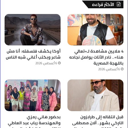
الأكثر قراءه
4 ملايين مشاهدة لـ«تعالي
أوكا يكشف فلسفته: أنا مش
هنا».. نادر الأتات يواصل نجاحه
شاعر وبكتب أغاني شبه الناس
باللهجة المصرية
6 أغسطس، 2026
6 أغسطس، 2026
قبل انتقاله إلى طرابزون
بحضور هاني رمزي
التركي بشهر.. آلان مصطفى
والمهندسة رباب عبد العاطي