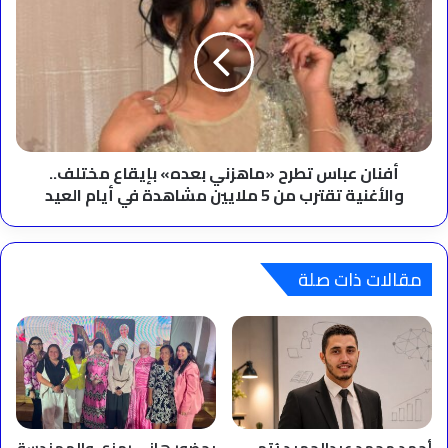
عباس
تطرح
«ماهزني
بعده»
بإيقاع
مختلف..
والأغنية
تقترب
من
أفنان عباس تطرح «ماهزني بعده» بإيقاع مختلف..
5
والأغنية تقترب من 5 ملايين مشاهدة في أيام العيد
ملايين
مشاهدة
في
أيام
مقالات ذات صلة
العيد
أحمد محمد عبدالحميد يُتم
بحضور هاني رمزي والمهندسة