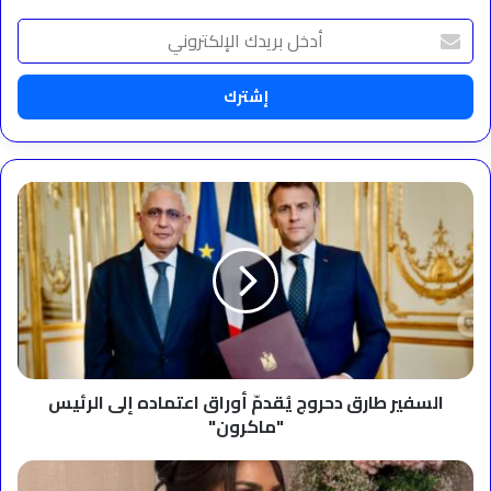
أدخل
بريدك
الإلكتروني
السفير
طارق
دحروج
يُقدمّ
أوراق
اعتماده
إلى
الرئيس
"ماكرون"
السفير طارق دحروج يُقدمّ أوراق اعتماده إلى الرئيس
"ماكرون"
أفنان