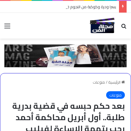
يسرا ودرة وكوكبة من النجوم في «الست لما».. 19 أغسطس موعد انطلاق الفيلم بدور العرض ضمن موسم صيف 2026
بحث عن
الق
الرئيسية
/
منوعات
منوعات
بعد حكم حبسه في قضية بدرية
طلبة.. أول أبريل محاكمة أحمد
رجب بتهمة الإساءة لفيليب