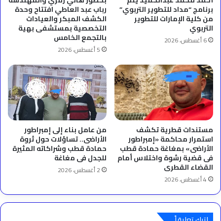
برنامج “مداد للتطوير التربوي”
رباب عبد العاطي افتتاح وحدة
من كلية الإمارات للتطوير
الكشف المبكر والعيادات
التربوي
التخصصية بمستشفى بهية
بالتجمع الخامس
6 أغسطس، 2026
5 أغسطس، 2026
مستندات قطرية تكشف
من عامل بناء إلى إمبراطور
استمرار محاكمة «إمبراطور
الأراضى.. تساؤلات حول ثروة
الأراضى» بمغاغة حمادة قطب
حمادة قطب وشراكاته المثيرة
فى قضية رشوة واختلاس أمام
للجدل فى مغاغة
القضاء القطرى
2 أغسطس، 2026
4 أغسطس، 2026
اترك تعليقاً