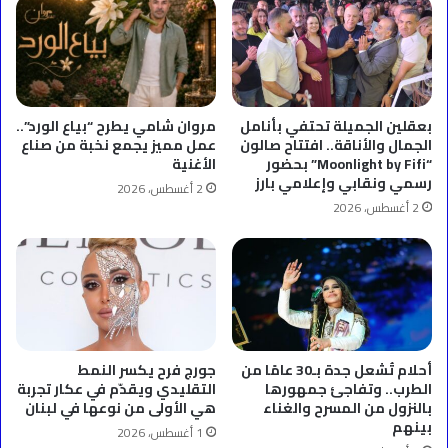
بعقلين الجميلة تحتفي بأنامل
مروان شامي يطرح “بياع الورد”..
الجمال والأناقة.. افتتاح صالون
عمل مميز يجمع نخبة من صناع
“Moonlight by Fifi” بحضور
الأغنية
رسمي ونقابي وإعلامي بارز
2 أغسطس، 2026
2 أغسطس، 2026
أحلام تُشعل جدة بـ30 عامًا من
جورج فرح يكسر النمط
الطرب.. وتفاجئ جمهورها
التقليدي ويقدّم في عكار تجربة
بالنزول من المسرح والغناء
هي الأولى من نوعها في لبنان
بينهم
1 أغسطس، 2026