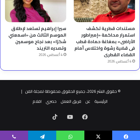
مستندات قطرية تكشف
سيرا إبراهيم تستعد لإطلاق
استمرار محاكمة «إمبراطور
الموسم الثالث من «اسمعني
الأراضى» بمغاغة حمادة قطب
شكرًا» بعد نجاح موسمين
فى قضية رشوة واختلاس أمام
وتصدره التريند
القضاء القطرى
4 أغسطس، 2026
4 أغسطس، 2026
© حقوق النشر 2026، جميع الحقوق محفوظة لمجلة الفن |
الرئيسية
عن
فريق العمل
حصري
افلام
فيسبوك
‫YouTube
‫TikTok