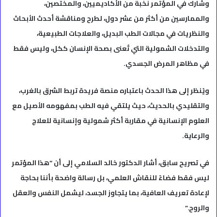
وشارك في المؤتمر نخبة من الأكاديميين، والمختصين،
والممارسين من أكثر من عشر دول، لطرح ومناقشة أحدث الأبحاث
والنظريات في مجالات الطب البديل، والعلاجات الطبيعية،
والتدخلات الشمولية التي تُعنى بصحة الإنسان ككل، وليس فقط
في مظاهر المرض الجسدي.
ويُنظر إلى هذا الحدث باعتباره منصة فريدة تربط الشرق بالغرب،
والتقليدي بالحديث، حيث يلتقي فيه الطب بمفهومه الأصيل مع
العلوم الإنسانية في مقاربة أكثر شمولية وإنسانية للعلاج
والرعاية.
في تصريح سابق، أشار الدكتور خالد السلامي إلى أن “هذا المؤتمر
ليس فقط فضاءً للنقاش العلمي، بل رسالة واضحة بأننا بحاجة
لإعادة تعريف العافية، بما يتجاوز الجسد، ليشمل النفس والعقل
والروح.”