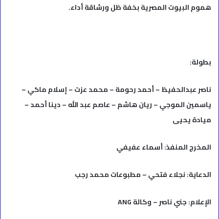
هموم البيوت المصرية بخفة ظل ورشاقة أداء.
بطولة:
ناصر عبدالحفيظ – أحمد رحومة – محمد عزت – إسلام ماكي –
ياسمين الموجي – ريان هاشم – عاصم عبد الله – دينا أحمد –
ميادة يحيى
المخرج المنفذ: أسماء عفيفي
الدعاية: نجلاء فتحي – مطبوعات محمد رجب
الإعلام: جني ناصر – وكالة ANG