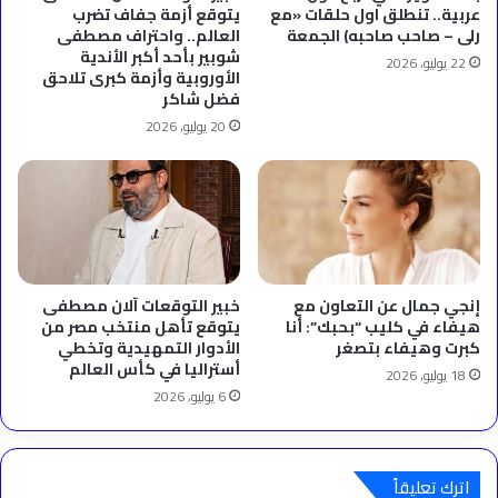
عربية.. تنطلق اول حلقات «مع
يتوقع أزمة جفاف تضرب
رلى – صاحب صاحبه) الجمعة
العالم.. واحتراف مصطفى
شوبير بأحد أكبر الأندية
22 يوليو، 2026
الأوروبية وأزمة كبرى تلاحق
فضل شاكر
20 يوليو، 2026
إنجي جمال عن التعاون مع
خبير التوقعات آلان مصطفى
هيفاء في كليب “بحبك”: أنا
يتوقع تأهل منتخب مصر من
كبرت وهيفاء بتصغر
الأدوار التمهيدية وتخطي
أستراليا في كأس العالم
18 يوليو، 2026
6 يوليو، 2026
اترك تعليقاً