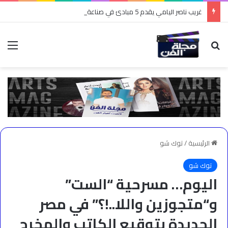
غريب ناصر اليامي يقدم 5 مبادئ في صناعة المحتوى
بحث عن
الق
الرئيسية
/
توك شو
توك شو
اليوم… مسرحية “الست”
و“متجوزين واللا..!؟” في مصر
الجديدة بتوقيع الكاتب والمخرج