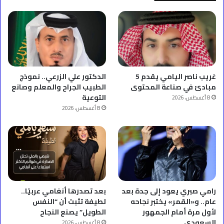
غريب ناصر اليامي يقدم 5
الدكتور علي الزرعي.. نموذج
مبادئ في صناعة المحتوى
الطبيب الجراح والمعلم وصانع
التوعية
8 أغسطس، 2026
8 أغسطس، 2026
رامي صبري يعود إلى جدة بعد
بعد تصدرها أنغامي عربيًا..
عام.. و«القمر» يختبر نجاحه
لطيفة تثبت أن “النفس
لأول مرة أمام الجمهور
الطويل” يصنع النجاح
السعودي
8 أغسطس، 2026