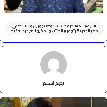
اليوم… مسرحية “الست” و“متجوزين واللا..!؟” في
مصر الجديدة بتوقيع الكاتب والمخرج ناصر عبدالحفيظ
رحيم اسلام