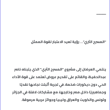
⸻
“المسرح الثري”… رؤية تعيد الاعتبار لقوة الممثل
ينتمي العرضان إلى مشروع “المسرح الثري” الذي يتبناه ناصر
عبدالحفيظ، والقائم على تقديم عروض تعتمد على قوة الأداء
الحي دون ديكورات ضخمة، في تجربة أثبتت نجاحها نقديًا
وجماهيريًا داخل مصر وخارجها، مع مشاركات لافتة في الجزائر
وتونس والكويت والعراق وليبيا وجوائز عربية مرموقة.