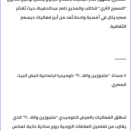
“المسرح الثري” للكاتب والمخرج ناصر عبدالحفيظ، حيث تُقدَّم
مسرحيتان في أمسية واحدة تُعد من أبرز فعاليات ديسمبر
الثقافية.
⸻
٧ مساءً: “متجوزين واللا..!؟” كوميديا اجتماعية لنبض البيت
المصري
تنطلق الفعاليات بالعرض الكوميدي “متجوزين واللا..!؟” الذي
يقترب من تفاصيل العلاقات الزوجية بروح ساخرة ذكية، تعكس