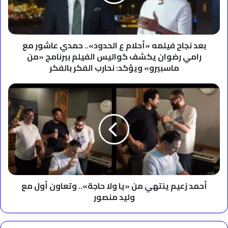
الحدود»..
حمدي
عاشور
مع
رامي
بعد نجاح فيلمه «أحلام ع الحدود».. حمدي عاشور مع
رضوان
رامي رضوان يكشف كواليس الفيلم ببرنامج «من
يكشف
ماسبيرو» ويؤكد: نحارب الفكر بالفكر
كواليس
الفيلم
أحمد
ببرنامج
زعيم
«من
ينتهي
ماسبيرو»
من
ويؤكد:
«يا
نحارب
ولا
الفكر
حاجة»..
بالفكر
وتعاون
أول
مع
أحمد زعيم ينتهي من «يا ولا حاجة».. وتعاون أول مع
وليد
وليد منصور
منصور