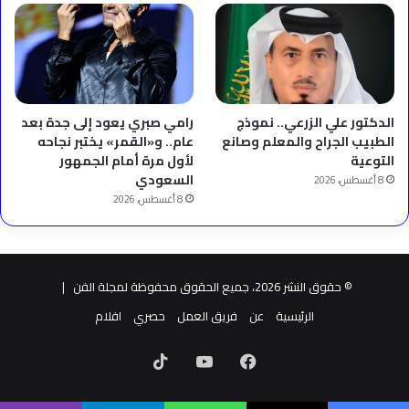
الدكتور علي الزرعي.. نموذج
رامي صبري يعود إلى جدة بعد
الطبيب الجراح والمعلم وصانع
عام.. و«القمر» يختبر نجاحه
التوعية
لأول مرة أمام الجمهور
السعودي
8 أغسطس، 2026
8 أغسطس، 2026
© حقوق النشر 2026، جميع الحقوق محفوظة لمجلة الفن |
الرئيسية
عن
فريق العمل
حصري
افلام
فيسبوك
‫YouTube
‫TikTok