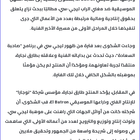
الموسيقية ضد مغني الراب ليجي-سي، مطالبًا ببحث نزاع يتعلق
بحقوق إنتاجية ومالية مرتبطة بعدد من الأعمال التي جرى
تنفيذها خلال المراحل الأولى من مسيرة الأخير الفنية.
وجاءت الشكوى بعد فترة من ظهور ليجي سي في برنامج “صاحبة
السعادة”، حيث تحدث عن بداياته الفنية وعلاقته بطارق نجارة،
منتقدًا تجربة تعاونهما، ومؤكدًا أن المنتج لم يكن مؤمنًا
بموهبته بالشكل الكافي خلال تلك الفترة.
في المقابل، يؤكد المنتج طارق نجارة، مؤسس شركة “نوجارا”
للإنتاج الفني وذراعها الموسيقي El Batron، فب الشكوى، أن
شركته كانت من أوائل الجهات التي راهنت على موهبة ليجي سي،
وتولت إنتاج وتوزيع والترويج لعدد من أعماله الأولى، التي ساهمت
في وصوله إلى شريحة واسعة من الجمهور وتحقيق ملايين