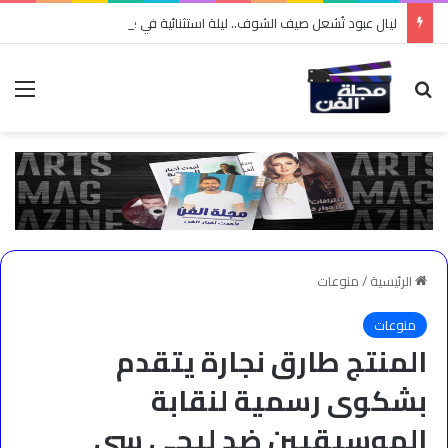
ليال عبود تُشعل صيف الشوف.. ليلة استثنائية في Karma Village وسط حفاوة جماهيرية ومحبة لا تُوصف
بحث عن
الق
الرئيسية
/
منوعات
منوعات
المنتج طارق نجارة يتقدم
بشكوى رسمية لنقابة
الموسيقيين ضد ليجي سي