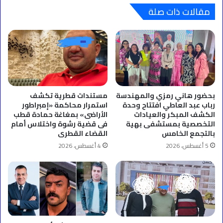
مقالات ذات صلة
بحضور هاني رمزي والمهندسة
مستندات قطرية تكشف
رباب عبد العاطي افتتاح وحدة
استمرار محاكمة «إمبراطور
الكشف المبكر والعيادات
الأراضى» بمغاغة حمادة قطب
التخصصية بمستشفى بهية
فى قضية رشوة واختلاس أمام
بالتجمع الخامس
القضاء القطرى
5 أغسطس، 2026
4 أغسطس، 2026