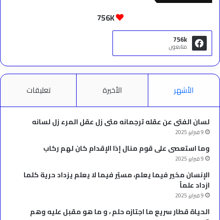
756K
756k
متابعون
الأشهر
الأخيرة
تعليقات
لسان الفتى عن عقله ترجمانه متى زل عقل المرء زل لسانه
9 فبراير، 2025
وما استعصى على قوم منال إذا الإقدام كان لهم ركاب
9 فبراير، 2025
الإنسان مخير فيما يعلم، مسيّر فيما لا يعلم يزداد حرية كلما
ازداد علماً
9 فبراير، 2025
الحياة قطار سريع ما اجتازه حلم ، و ما هو مقبل عليه وهم