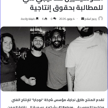
للمطالبة بحقوق إنتاجية
أرسل
رحيم اسلام
4 يونيو، 2026
0
6
دقيقة واحدة
بريدا
إلكترونيا
تقدم المنتج طارق نجارة، مؤسس شركة “نوجارا” للإنتاج الفني
وذراعها الموسيقي El Batron، بشكوى رسمية إلى نقابة المهن