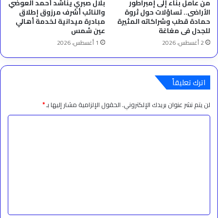
من عامل بناء إلى إمبراطور
بلال صبري يناشد أحمد العوضي
الأراضى.. تساؤلات حول ثروة
والنائب أشرف مرزوق إطلاق
حمادة قطب وشراكاته المثيرة
مبادرة ميدانية لخدمة أهالي
للجدل فى مغاغة
عين شمس
2 أغسطس، 2026
1 أغسطس، 2026
اترك تعليقاً
لن يتم نشر عنوان بريدك الإلكتروني.
الحقول الإلزامية مشار إليها بـ
*
ا
ل
ت
ع
ل
ي
ق