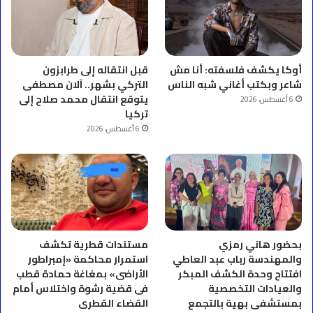
أوكا يكشف فلسفته: أنا مش
قبل انتقاله إلى طرابزون
شاعر وبكتب أغاني شبه الناس
التركي بشهر.. آلان مصطفى
يتوقع انتقال محمد صلاح إلى
6 أغسطس، 2026
تركيا
6 أغسطس، 2026
بحضور هاني رمزي
مستندات قطرية تكشف
والمهندسة رباب عبد العاطي
استمرار محاكمة «إمبراطور
افتتاح وحدة الكشف المبكر
الأراضى» بمغاغة حمادة قطب
والعيادات التخصصية
فى قضية رشوة واختلاس أمام
بمستشفى بهية بالتجمع
القضاء القطرى