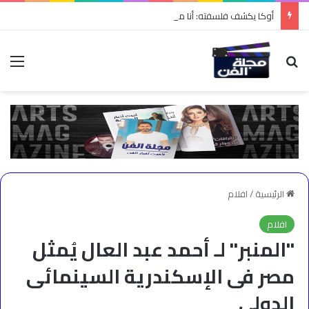
أوكا يكشف فلسفته: أنا مش شاعر وبكتب أغاني شبه الناس
بحث عن
الق
الرئيسية
/
افلام
افلام
"المنبر" لـ أحمد عبد العال يُمثل
مصر فى الإسكندرية السينمائى
الدولى