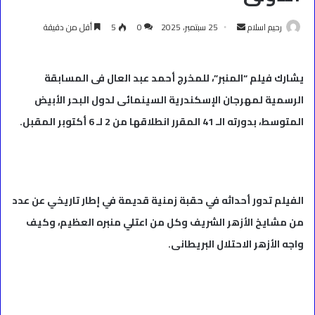
أرسل
رحيم اسلام
25 سبتمبر، 2025
0
5
أقل من دقيقة
بريدا
إلكترونيا
يشارك فيلم “المنبر”، للمخرج أحمد عبد العال فى المسابقة
الرسمية لمهرجان الإسكندرية السينمائى لدول البحر الأبيض
المتوسط، بدورته الـ 41 المقرر انطلاقها من 2 لـ 6 أكتوبر المقبل.
الفيلم تدور أحداثه في حقبة زمنية قديمة في إطار تاريخي عن عدد
من مشايخ الأزهر الشريف وكل من اعتلي منبره العظيم، وكيف
واجه الأزهر الاحتلال البريطانى.