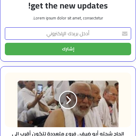
get the new updates!
Lorem ipsum dolor sit amet, consectetur.
أدخل
بريدك
الإلكتروني
الحاج
شحته
أبو
ضيف..
فروع
متعددة
لتكون
أقرب
إلى
عملائها
الحاج شحته أبو ضيف.. فروع متعددة لتكون أقرب إلى