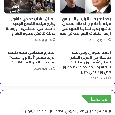
بعد تصريحات الرئيس السيسي..
الفنان الشاب حمدي عاشور
فيلم «أحلام ع الدكة» لحمدي
يطرح فيلمه القصير الجديد
عاشور يعيد تسليط الضوء على
«أحلام على المجلس».. ورسالة
أزمة اكتشاف المواهب في مصر
جريئة تناقش هموم الشارع
13 يوليو، 2026
10 يوليو، 2026
أحمد العوضي ومي عمر
المخرج مصطفى طيبه يتصدر
يتألقان في العرض الخاص
الترند بفيلم “أحلام ع التخته”
لفيلم “شمشون ودليلة”
ويحصد ملايين المشاهدات
بالقاهرة الجديدة وسط حضور
23 يونيو، 2026
فني وإعلامي كبير
9 يوليو، 2026
اترك تعليقاً
لن يتم نشر عنوان بريدك الإلكتروني.
الحقول الإلزامية مشار إليها بـ
*