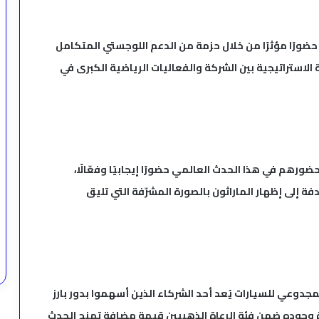
ضورًا مؤثرًا من خلال حزمة من الدعم اللوجستي المتكامل
لاستراتيجية بين الشركة والفعاليات الرياضية الكبرى في
م في هذا الحدث العالمي حضورًا إيجابيًا وفعّالًا،
فة إلى إظهار الماراثون بالصورة المشرّفة التي تليق
مجدوعي للسيارات يُعد أحد الشركاء الذين أسهموا بدور بارز
 وجوده ضمن فئة الرعاة الذهبيين قيمة مضافة تمنح الحدث