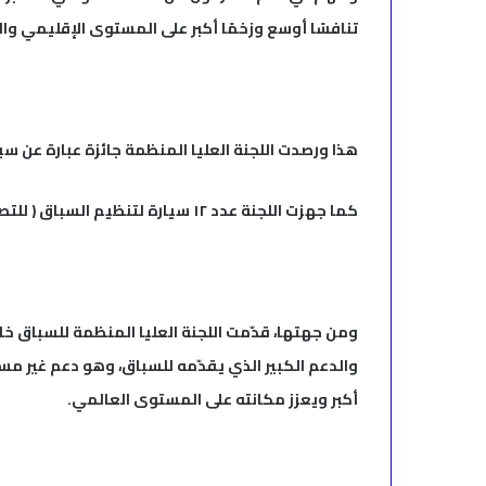
تنافسًا أوسع وزخمًا أكبر على المستوى الإقليمي وال
هذا ورصدت اللجنة العليا المنظمة جائزة عبارة عن سيارة 
كما جهزت اللجنة عدد ١٢ سيارة لتنظيم السباق ( للتصوير والساحات)واستقبال الضيوف
ومن جهتها، قدّمت اللجنة العليا المنظمة للسباق خ
والدعم الكبير الذي يقدّمه للسباق، وهو دعم غير م
أكبر ويعزز مكانته على المستوى العالمي.