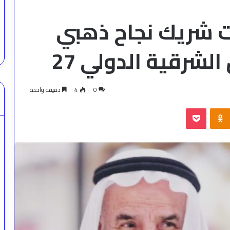
ت شريك نجاح ذهبي
لشرقية الدولي 27
0
4
دقيقة واحدة
‫Pocket
Odnoklassniki