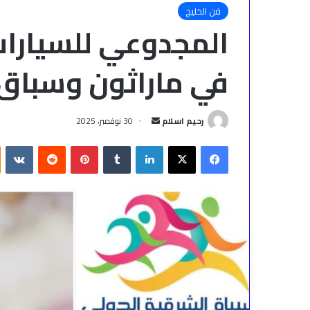
فن الخليج
المجدوعي للسيارا
في ماراثون وسباق ا
أرسل
رحيم اسلام
30 نوفمبر، 2025
بريدا
فيسبوك
‫X
لينكدإن
بينتيريست
إلكترونيا