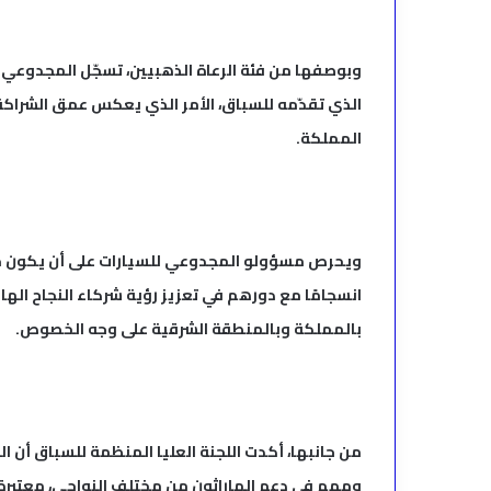
وبوصفها من فئة الرعاة الذهبيين، تسجّل المجدوعي ح
الذي تقدّمه للسباق، الأمر الذي يعكس عمق الشراكة ا
المملكة.
ويحرص مسؤولو المجدوعي للسيارات على أن يكون حضوره
انسجامًا مع دورهم في تعزيز رؤية شركاء النجاح الهاد
بالمملكة وبالمنطقة الشرقية على وجه الخصوص.
من جانبها، أكدت اللجنة العليا المنظمة للسباق أن ال
ومهم في دعم الماراثون من مختلف النواحي، معتبرة