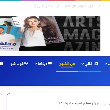
ت
أغاني
فن الخليج
رياضة
توك شو
ي ماراثون وسباق الشرقية الدولي 27