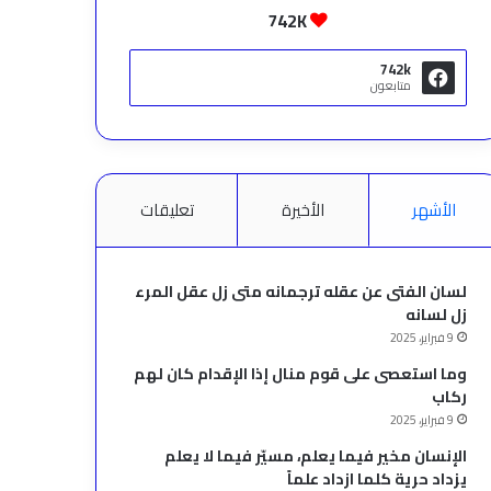
742K
742k
متابعون
الأشهر
الأخيرة
تعليقات
لسان الفتى عن عقله ترجمانه متى زل عقل المرء
زل لسانه
9 فبراير، 2025
وما استعصى على قوم منال إذا الإقدام كان لهم
ركاب
9 فبراير، 2025
الإنسان مخير فيما يعلم، مسيّر فيما لا يعلم
يزداد حرية كلما ازداد علماً