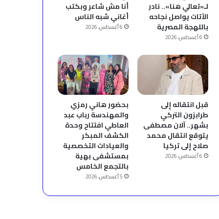
لـ«تعالي هنا».. نادر
أنا مش شاعر وبكتب
الأتات يواصل نجاحه
أغاني شبه الناس
باللهجة المصرية
6 أغسطس، 2026
6 أغسطس، 2026
قبل انتقاله إلى
بحضور هاني رمزي
طرابزون التركي
والمهندسة رباب عبد
بشهر.. آلان مصطفى
العاطي افتتاح وحدة
يتوقع انتقال محمد
الكشف المبكر
صلاح إلى تركيا
والعيادات التخصصية
بمستشفى بهية
6 أغسطس، 2026
بالتجمع الخامس
5 أغسطس، 2026