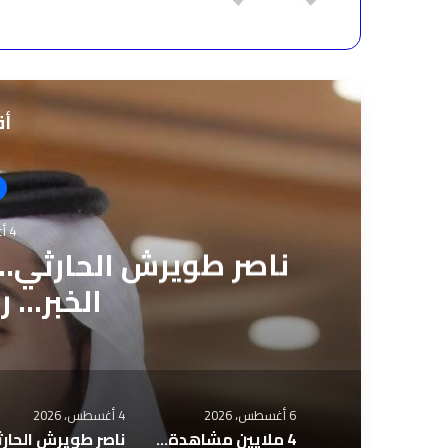
أق
4 أغسطس، 2026
ناصر طويرش الحارثي..
الخبر… ر
6 أغسطس، 2026
4 أغسطس، 2026
4 ملايين مشاهدة لـ«تعالي هنا».. نادر الأتات يواصل نجاحه باللهجة المصرية