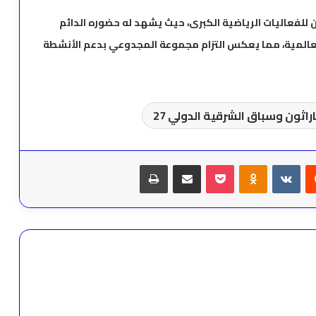
للفعاليات الرياضية الكبرى، حيث يشهد له حضوره الدائم
لعالمية، مما يعكس التزام مجموعة المجدوعي بدعم الأنشطة
ثون وسباق الشرقية الدولي 27
يست
Odnoklassniki
‫Pocket
مشاركة عبر البريد
طباعة