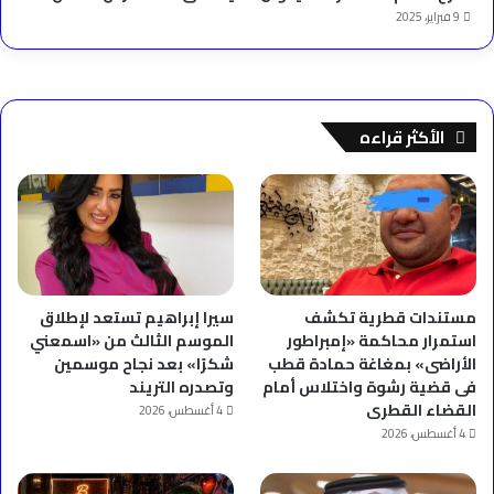
9 فبراير، 2025
الأكثر قراءه
مستندات قطرية تكشف
سيرا إبراهيم تستعد لإطلاق
استمرار محاكمة «إمبراطور
الموسم الثالث من «اسمعني
الأراضى» بمغاغة حمادة قطب
شكرًا» بعد نجاح موسمين
فى قضية رشوة واختلاس أمام
وتصدره التريند
القضاء القطرى
4 أغسطس، 2026
4 أغسطس، 2026