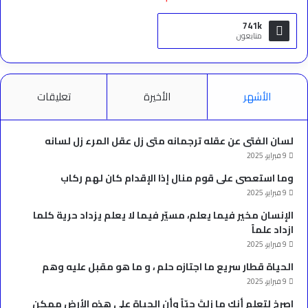
741k
متابعون
الأشهر
الأخيرة
تعليقات
لسان الفتى عن عقله ترجمانه متى زل عقل المرء زل لسانه
9 فبراير، 2025
وما استعصى على قوم منال إذا الإقدام كان لهم ركاب
9 فبراير، 2025
الإنسان مخير فيما يعلم، مسيّر فيما لا يعلم يزداد حرية كلما
ازداد علماً
9 فبراير، 2025
الحياة قطار سريع ما اجتازه حلم ، و ما هو مقبل عليه وهم
9 فبراير، 2025
‫اصرخ لتعلم أنك ما زلتَ حيّاً وأن الحياة على هذه الأرض ممكن