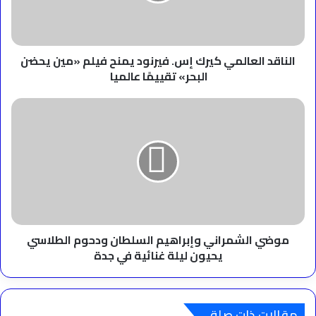
فيلم
«مين
يحضن
البحر»
الناقد العالمي كيرك إس. فيرنود يمنح فيلم «مين يحضن
تقييمًا
البحر» تقييمًا عالميا
عالميا
موضي
الشمراني
وإبراهيم
السلطان
ودحوم
الطلاسي
يحيون
ليلة
غنائية
في
موضي الشمراني وإبراهيم السلطان ودحوم الطلاسي
جدة
يحيون ليلة غنائية في جدة
مقالات ذات صلة