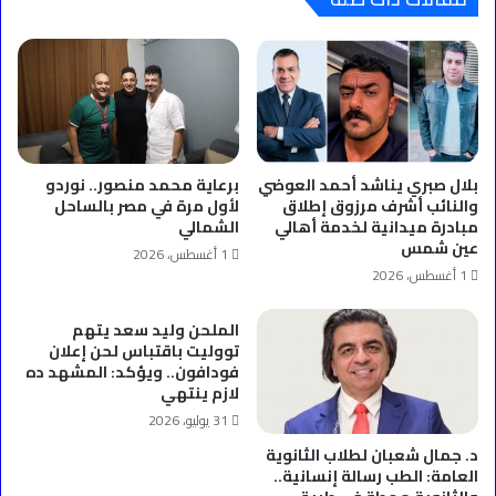
بلال صبري يناشد أحمد العوضي
برعاية محمد منصور.. نوردو
والنائب أشرف مرزوق إطلاق
لأول مرة في مصر بالساحل
مبادرة ميدانية لخدمة أهالي
الشمالي
عين شمس
1 أغسطس، 2026
1 أغسطس، 2026
الملحن وليد سعد يتهم
تووليت باقتباس لحن إعلان
فودافون.. ويؤكد: المشهد ده
لازم ينتهي
31 يوليو، 2026
د. جمال شعبان لطلاب الثانوية
العامة: الطب رسالة إنسانية..