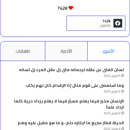
742K
742k
متابعون
الأشهر
الأخيرة
تعليقات
لسان الفتى عن عقله ترجمانه متى زل عقل المرء زل لسانه
9 فبراير، 2025
وما استعصى على قوم منال إذا الإقدام كان لهم ركاب
9 فبراير، 2025
الإنسان مخير فيما يعلم، مسيّر فيما لا يعلم يزداد حرية كلما
ازداد علماً
9 فبراير، 2025
الحياة قطار سريع ما اجتازه حلم ، و ما هو مقبل عليه وهم
9 فبراير، 2025