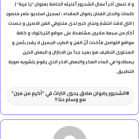
و لا ننسى آخر أعمال الشحرور أغنيته الخاصة بعنوان “يا غربة” (
كلمات والحان الفنان رضوان المقداد ، تسجيل استديو عامر منصور
) التي لاقت انتشار ونجاح كبير لدى متذوقي الفن الاصيل و حصدت
أكثر من سبعة ملايين مشاهدة على موقع التيكتوك و كافة
مواقع التواصل فأكدَت أنّ الفن و الطرب الجميل لا يقدر بثمن و
المحتوى النظيف هو بعيد جداً عن الابتزال و البعض الذين
يصطادوا في الماء العكر والبعض الاخر الذي يقوم بتشويه صورة
التطبيق .
الشحرور رضوان صادق يحيي التراث في “أكرم من مين”
مع وسام حنا !!