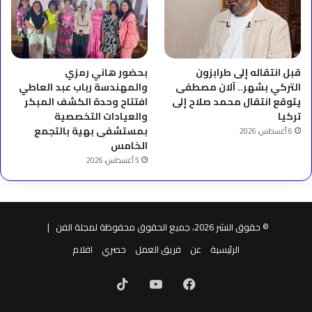
قبل انتقاله إلى طرابزون
بحضور هاني رمزي
التركي بشهر.. آلان مصطفى
والمهندسة رباب عبد العاطي
يتوقع انتقال محمد صلاح إلى
افتتاح وحدة الكشف المبكر
تركيا
والعيادات التخصصية
بمستشفى بهية بالتجمع
6 أغسطس، 2026
الخامس
5 أغسطس، 2026
© حقوق النشر 2026، جميع الحقوق محفوظة لمجلة الفن |
الرئيسية
عن
فريق العمل
حصري
افلام
فيسبوك
‫YouTube
‫TikTok