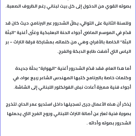
بصوته القوي من الدخول إلى كل بيت لبناني رغم الظروف الصعبة.
وللسنة الثانية على التوالي، يطلّ الشحرور عبر البرنامج، حيث كان قد
قدّم في الموسم الماضي أجواء الحنة البعلبكية وغنّى أغنية “البنّة
البنّة” الخاصة بالأفراح، وهي من كلماته، بمشاركة فرقة التراث – بر
الياس التي أضفت طابع الدبكة والفرح.
أما هذا العام، فقد قدّم الشحرور أغنية “الهوارة” بحلّة جديدة
وكلمات خاصة بالبرنامج كتبها المهندس الشاعر ربيع عواد، في
أجواء فنية مميزة أعادت نبض الفولكلور اللبناني إلى الشاشة.
يُذكر أن هذه الأعمال جرى تسجيلها داخل استديو عمر الحاج، لتخرج
بصورة فنية تعبّر عن أصالة التراث اللبناني وروح الفرح التي يحملها
الشحرور بصوته وأدائه .