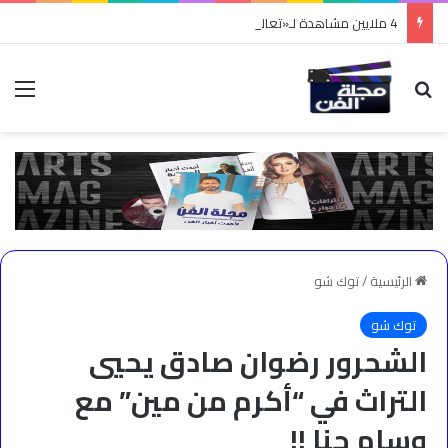
4 ملايين مشاهدة لـ«تعالي هنا».. نادر الأتات يواصل نجاحه باللهجة المصرية
بحث عن
الق
الرئيسية
/
توك شو
توك شو
الشحرور رضوان صادق يحيي
التراث في “أكرم من مين” مع
وسام حنا !!