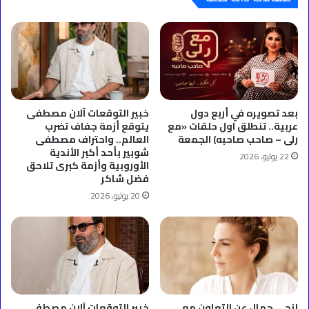
بعد تصويره في أربع دول
خبير التوقعات آلان مصطفى
عربية.. تنطلق اول حلقات «مع
يتوقع أزمة جفاف تضرب
رلى – صاحب صاحبه) الجمعة
العالم.. واحتراف مصطفى
شوبير بأحد أكبر الأندية
22 يوليو، 2026
الأوروبية وأزمة كبرى تلاحق
فضل شاكر
20 يوليو، 2026
إنجي جمال عن التعاون مع
خبير التوقعات آلان مصطفى