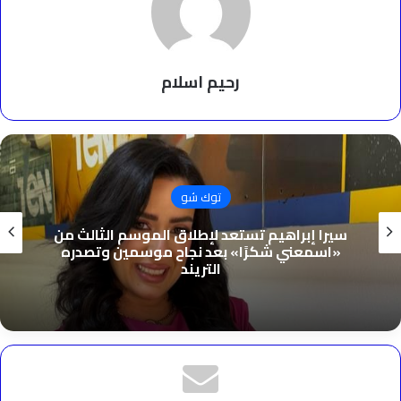
رحيم اسلام
توك شو
سيرا إبراهيم تستعد لإطلاق الموسم الثالث من
«اسمعني شكرًا» بعد نجاح موسمين وتصدره
التريند