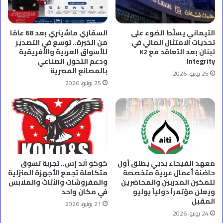
التيماني يسلّط الضوء على
السقاري ماشينري بعد 68 عامًا
تحديات الامتثال المالي في
من الخبرة.. توسع في التصدير
لبنان بعد التعاقد مع K2
للأسواق العربية والأفريقية
Integrity
ودعم التحول الصناعي
بالمصانع المصرية
25 يونيو، 2026
25 يونيو، 2026
معهد الفيحاء بدبي يطلق أول
كوكو آند إس.. تجربة تسوق
حاضنة أعمال عربية متخصصة
متكاملة تجمع الأجهزة المنزلية
لتمكين المدربين والمحاضرين
والمفروشات والأثاث والملابس
ويعلن مؤتمراً دولياً يوليو
في مكان واحد
المقبل
21 يونيو، 2026
24 يونيو، 2026