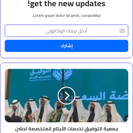
get the new updates!
Lorem ipsum dolor sit amet, consectetur.
أدخل
بريدك
الإلكتروني
جمعية
التوفيق
لخدمات
الأيتام
المتخصصة
تدشن
انطلاقتها
الرسمية
جمعية التوفيق لخدمات الأيتام المتخصصة تدشن