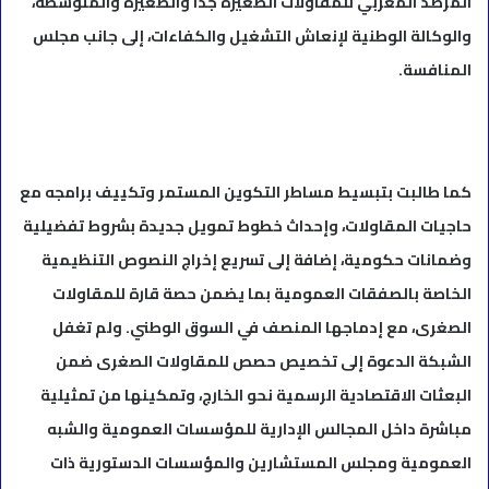
المرصد المغربي للمقاولات الصغيرة جدا والصغيرة والمتوسطة،
والوكالة الوطنية لإنعاش التشغيل والكفاءات، إلى جانب مجلس
المنافسة.
كما طالبت بتبسيط مساطر التكوين المستمر وتكييف برامجه مع
حاجيات المقاولات، وإحداث خطوط تمويل جديدة بشروط تفضيلية
وضمانات حكومية، إضافة إلى تسريع إخراج النصوص التنظيمية
الخاصة بالصفقات العمومية بما يضمن حصة قارة للمقاولات
الصغرى، مع إدماجها المنصف في السوق الوطني. ولم تغفل
الشبكة الدعوة إلى تخصيص حصص للمقاولات الصغرى ضمن
البعثات الاقتصادية الرسمية نحو الخارج، وتمكينها من تمثيلية
مباشرة داخل المجالس الإدارية للمؤسسات العمومية والشبه
العمومية ومجلس المستشارين والمؤسسات الدستورية ذات