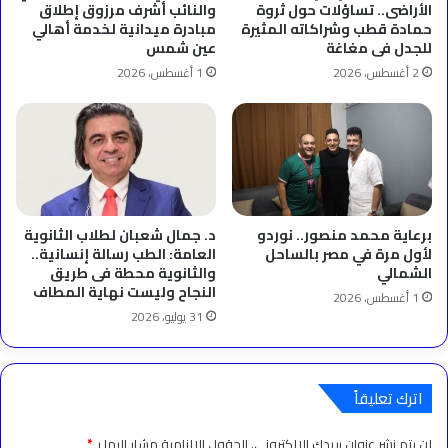
الأراضى.. تساؤلات حول ثروة
والنائب أشرف مرزوق إطلاق
حمادة قطب وشراكاته المثيرة
مبادرة ميدانية لخدمة أهالي
للجدل فى مغاغة
عين شمس
2 أغسطس، 2026
1 أغسطس، 2026
برعاية محمد منصور.. نوردو
د. جمال شعبان لطلاب الثانوية
لأول مرة في مصر بالساحل
العامة: الطب رسالة إنسانية..
الشمالي
والثانوية محطة فى طريق
النجاح وليست نهاية المطاف
1 أغسطس، 2026
31 يوليو، 2026
اترك تعليقاً
لن يتم نشر عنوان بريدك الإلكتروني.
الحقول الإلزامية مشار إليها بـ
*