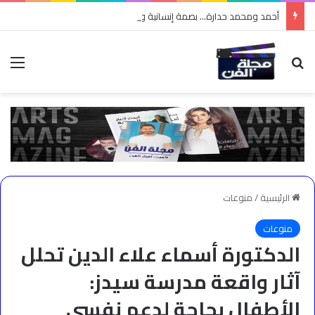
أحمد ومحمد حدارة… بصمة إنسانية وأعمال خيرية جعلتهما محل تقدير واحترام
بحث عن
الق
الرئيسية
/
منوعات
منوعات
الدكتورة أسماء علاء الدين تحلل
آثار واقعة مدرسة سيدز:
الأطفال بحاجة لدعم نفسي