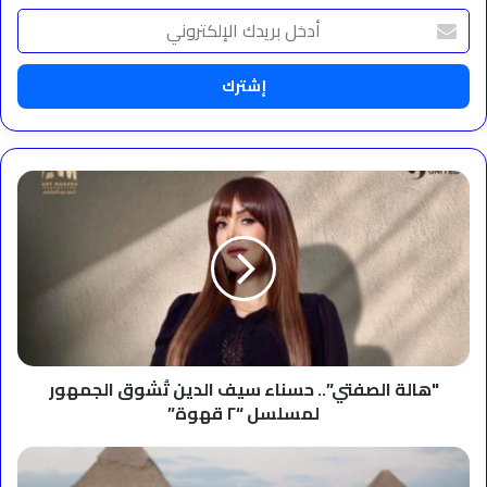
أدخل
بريدك
الإلكتروني
"هالة
الصفتي”..
حسناء
سيف
الدين
تُشوق
الجمهور
لمسلسل
“٢
قهوة”
"هالة الصفتي”.. حسناء سيف الدين تُشوق الجمهور
لمسلسل “٢ قهوة”
مجموعة
شركات