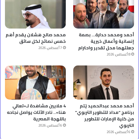
أحمد ومحمد حدارة… بصمة
محمد صالح هشلان يقدم أهم
إنسانية وأعمال خيرية
خمس نصائح لكل سائق
جعلتهما محل تقدير واحترام
7 أغسطس، 2026
8 أغسطس، 2026
أحمد محمد عبدالحميد يُتم
4 ملايين مشاهدة لـ«تعالي
برنامج “مداد للتطوير التربوي”
هنا».. نادر الأتات يواصل نجاحه
من كلية الإمارات للتطوير
باللهجة المصرية
التربوي
6 أغسطس، 2026
6 أغسطس، 2026