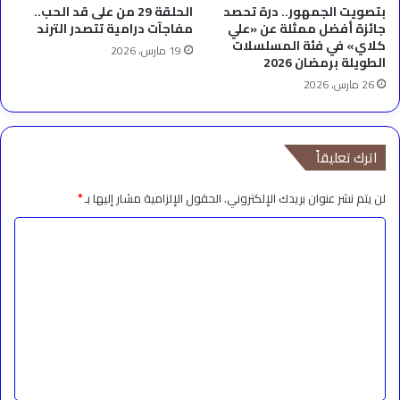
بتصويت الجمهور.. درة تحصد
الحلقة 29 من على قد الحب..
جائزة أفضل ممثلة عن «علي
مفاجآت درامية تتصدر الترند
كلاي» في فئة المسلسلات
19 مارس، 2026
الطويلة برمضان 2026
26 مارس، 2026
اترك تعليقاً
لن يتم نشر عنوان بريدك الإلكتروني.
الحقول الإلزامية مشار إليها بـ
*
ا
ل
ت
ع
ل
ي
ق