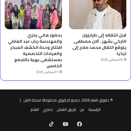
قبل انتقاله إلى طرابزون
بحضور هاني رمزي
التركي بشهر.. آلان مصطفى
والمهندسة رباب عبد العاطي
يتوقع انتقال محمد صلاح إلى
افتتاح وحدة الكشف المبكر
تركيا
والعيادات التخصصية
بمستشفى بهية بالتجمع
6 أغسطس، 2026
الخامس
5 أغسطس، 2026
© حقوق النشر 2026، جميع الحقوق محفوظة لمجلة الفن |
الرئيسية
عن
فريق العمل
حصري
افلام
فيسبوك
‫YouTube
‫TikTok