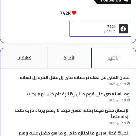
742K
742k
متابعون
الأشهر
الأخيرة
تعليقات
لسان الفتى عن عقله ترجمانه متى زل عقل المرء زل لسانه
9 فبراير، 2025
وما استعصى على قوم منال إذا الإقدام كان لهم ركاب
9 فبراير، 2025
الإنسان مخير فيما يعلم، مسيّر فيما لا يعلم يزداد حرية كلما
ازداد علماً
9 فبراير، 2025
الحياة قطار سريع ما اجتازه حلم ، و ما هو مقبل عليه وهم