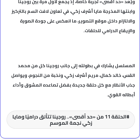
ويُعد «حد أقصى» تجربة خاصة، إذ يجمع لأول مرة بين روجينا
وابنتها المخرجة مايا أشرف زكي، في تعاون لافت اتسم بالتركيز
والالتزام داخل موقع التصوير، ما انعكس على جودة الصورة
والإيقاع الدرامي للحلقات.
المسلسل يشارك في بطولته إلى جانب روجينا كل من محمد
القس، خالد كمال، مريم أشرف زكي، ونخبة من النجوم، ويواصل
جذب الأنظار مع كل حلقة جديدة بفضل تصاعده المشوق وأداء
أبطاله القوي.
الحلقة 11 من «حد أقصى».. روجينا تتألق دراميًا ومايا
زكي نجمة الموسم