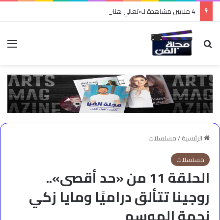
4 ملايين مشاهدة لـ«تعالي هنا».. نادر الأتات يواصل نجاحه باللهجة المصرية
بحث عن
الق
الرئيسية
/
مسلسلات
مسلسلات
الحلقة 11 من «حد أقصى»..
روجينا تتألق دراميًا ومايا زكي
نجمة الموسم