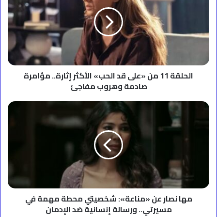
من
«على
قد
الحب»
الأكثر
إثارة..
مؤامرة
صادمة
الحلقة 11 من «على قد الحب» الأكثر إثارة.. مؤامرة
وهروب
صادمة وهروب مفاجئ
مفاجئ
مها
نصار
عن
«مناعة»:
شخصيتي
محطة
مهمة
في
مسيرتي..
ورسالة
مها نصار عن «مناعة»: شخصيتي محطة مهمة في
إنسانية
مسيرتي.. ورسالة إنسانية ضد الإدمان