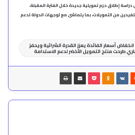
 دراسة إطلاق حزم تمويلية جديدة خلال الفترة المقبلة،
فيدين من التمويلات، بما يتماشى مع توجهات الدولة لدعم
نخفاض أسعار الفائدة يعزز القدرة الشرائية ويحفز
قاري طرحت منتج التمويل الأخضر لدعم الاستدامة
يست
Odnoklassniki
‫Pocket
مشاركة عبر البريد
طباعة