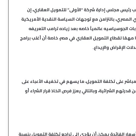
 رئيس مجلس إدارة شركة “الأولى” للتمويل العقاري، إن
ي المصري، بالتزامن مع توجهات السياسة النقدية الأمريكية
بات الجوسياسيه عالمياََ خاصه بعد زياده ترامب التعريفه
 مهمًا لقطاع التمويل العقاري في مصر، خاصة أن أغلب برامج
ات الإقراض والإيداع.
اشر على تكلفة التمويل، ما يسهم في تخفيف الأعباء على
درتهم الشرائية، وبالتالي يعزز فرص اتخاذ قرار الشراء أو
الحميد إلى أن كل انخفاض بمقدار 1% في أسعار الفائدة يمكن أن يؤدي إلى تراجع تكلفة التمويل بنسبة