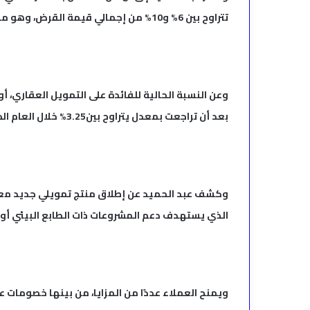
تتراوح بين 6% و10% من إجمالي قيمة القرض، وهو ما يمثل فرقًا ملموسًا بالنسبة للمقترضين.
بعد أن تراجعت بمعدل يتراوح بين3.25% خلال العام الجاري، بحسب بيانات “الأولى” للتمويل العقاري بشكل عام.
وكشف عبد الحميد عن إطلاق منتج تمويلي جديد معتم
الذي يستهدف دعم المشروعات ذات الطابع البيئي أو
ويمنح العملاء عددًا من المزايا، من بينها خصومات 