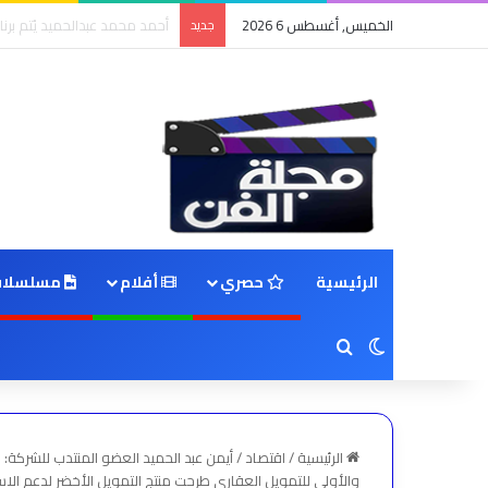
الخميس, أغسطس 6 2026
جديد
4 ملايين مشاهدة لـ«تعالي هنا».. نادر الأتات يواصل نجاحه باللهجة المصرية
الرئيسية
حصري
أفلام
مسلسلا
بحث عن
الوضع المظلم
الرئيسية
/
اقتصاد
/
أيمن عبد الحميد العضو المنتدب للشركة: ا
والأولى للتمويل العقاري طرحت منتج التمويل الأخضر لدعم الا