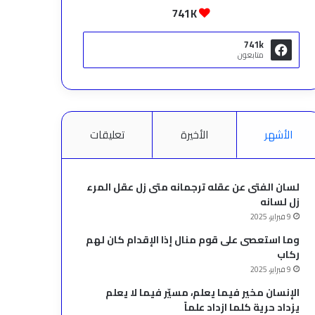
741K
741k
متابعون
الأشهر
الأخيرة
تعليقات
لسان الفتى عن عقله ترجمانه متى زل عقل المرء
زل لسانه
9 فبراير، 2025
وما استعصى على قوم منال إذا الإقدام كان لهم
ركاب
9 فبراير، 2025
الإنسان مخير فيما يعلم، مسيّر فيما لا يعلم
يزداد حرية كلما ازداد علماً