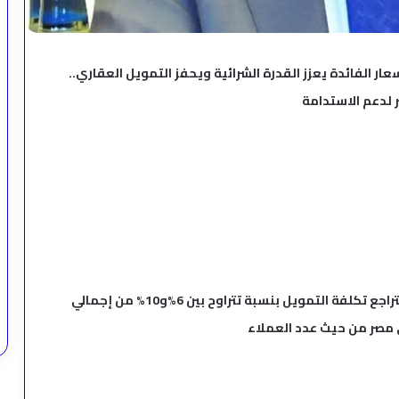
ر الفائدة يعزز القدرة الشرائية ويحفز التمويل العقاري..
 لدعم الاستدامة
انخفاض الفائده بمقدار1% في أسعار الفائدة يؤدي لتراجع تكلفة التمويل بنسبة تتراوح بين 6%و10% من إجمالي
 مصر من حيث عدد العملاء