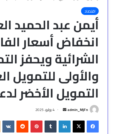
اقتصاد
أيمن عبد الحميد ال
انخفاض أسعار الفائ
الشرائية ويحفز الت
والأولى للتمويل ا
التمويل الأخضر لدع
أرسل
admin_MjFn
4 يوليو، 2025
بريدا
فيسبوك
‫X
لينكدإن
بينتيريست
إلكترونيا