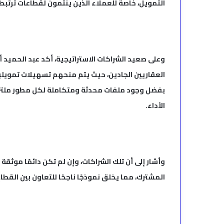
التمويل، خاصة للعملاء الذين ينتمون لقطاعات ترتبط
وعلى صعيد الشراكات الاستراتيجية، أكد عبد الحميد أ
العقاريين الجادين، حيث يتم منحهم تسهيلات تمويل
بفضل وجود ملفات محدثة ومتكاملة لكل مطور ملتزم، 
الأداء.
وأشار إلى أن تلك الشراكات، وإن لم تكن دائمًا موثقة ب
المشترك، مما يخلق نموذجًا ناجحًا للتعاون بين القطا