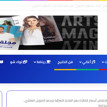
ت
أغاني
فن الخليج
رياضة
توك شو
نخفاض أسعار الفائدة يعزز القدرة الشرائية ويحفز التمويل العقاري..
ستدامة