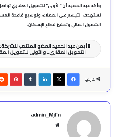
وأكد عبد الحميد أن “الأولى” للتمويل العقاري تواصل
تستهدف التيسير على العملاء، وتوسيع قاعدة المست
الشمول المالي وتحفيز قطاع الإسكان.
أيمن عبد الحميد العضو المنتدب للشركة: ا
التمويل العقاري.. والأولى للتمويل الع
فيسبوك
‫X
لينكدإن
بينتير
شاركها
admin_MjFn
موقع
الويب