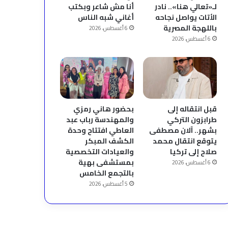
لـ«تعالي هنا».. نادر
أنا مش شاعر وبكتب
الأتات يواصل نجاحه
أغاني شبه الناس
باللهجة المصرية
6 أغسطس، 2026
6 أغسطس، 2026
قبل انتقاله إلى
بحضور هاني رمزي
طرابزون التركي
والمهندسة رباب عبد
بشهر.. آلان مصطفى
العاطي افتتاح وحدة
يتوقع انتقال محمد
الكشف المبكر
صلاح إلى تركيا
والعيادات التخصصية
بمستشفى بهية
6 أغسطس، 2026
بالتجمع الخامس
5 أغسطس، 2026