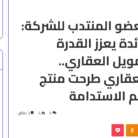
عضو المنتدب للشركة:
دة يعزز القدرة
مويل العقاري..
لعقاري طرحت منتج
م الاستدامة
0
2
2 دقائق
‫Pocket
Odnoklassniki