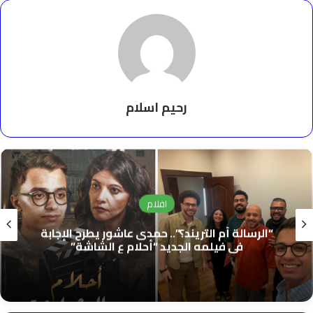
رحيم اسلام
افلام
“الرسالة أم التريند؟”.. حمدى عاشور يطرح الإجابة
فى فيلمه الجديد “أحلام ع الشاشة”