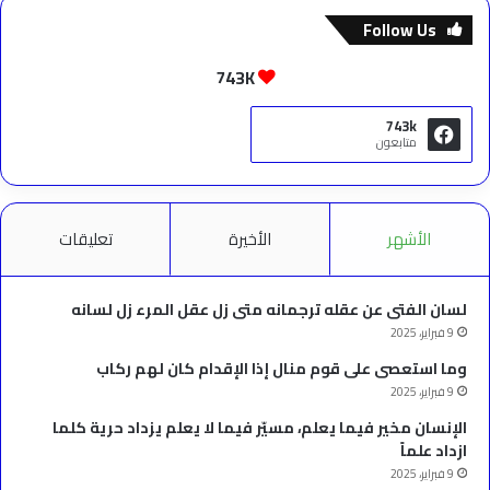
Follow Us
743K
743k
متابعون
الأشهر
الأخيرة
تعليقات
لسان الفتى عن عقله ترجمانه متى زل عقل المرء زل لسانه
9 فبراير، 2025
وما استعصى على قوم منال إذا الإقدام كان لهم ركاب
9 فبراير، 2025
الإنسان مخير فيما يعلم، مسيّر فيما لا يعلم يزداد حرية كلما
ازداد علماً
9 فبراير، 2025