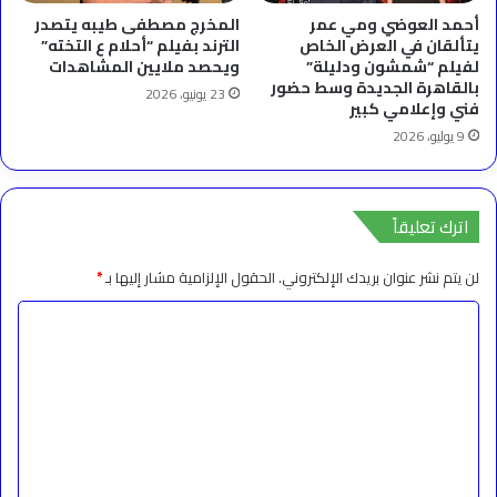
أحمد العوضي ومي عمر
المخرج مصطفى طيبه يتصدر
يتألقان في العرض الخاص
الترند بفيلم “أحلام ع التخته”
لفيلم “شمشون ودليلة”
ويحصد ملايين المشاهدات
بالقاهرة الجديدة وسط حضور
23 يونيو، 2026
فني وإعلامي كبير
9 يوليو، 2026
اترك تعليقاً
لن يتم نشر عنوان بريدك الإلكتروني.
الحقول الإلزامية مشار إليها بـ
*
ا
ل
ت
ع
ل
ي