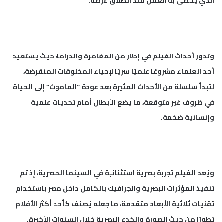
الذي يحظى به العمل منذ انطلاق عرضه.
وتدور أحداث الفيلم في إطار من المغامرة والدراما، حيث يستعيد
أحد العلماء مشروعًا علميًا سريًا لإحياء المخلوقات المنقرضة،
لتبدأ سلسلة من الأحداث المثيرة بعد عودة “الماموث” إلى الحياة
في ظروف غير متوقعة، ما يضع الأبطال أمام تحديات علمية
وإنسانية ضخمة.
ويُعد الفيلم تجربة بصرية استثنائية في السينما المصرية، إذ تم
تنفيذ المؤثرات البصرية والجرافيك بالكامل داخل مصر باستخدام
تقنيات ثلاثية الأبعاد متقدمة، ما جعله يُصنف كأحد أكثر الأفلام
تطورًا من حيث الصورة والخدع البصرية خلال السنوات الأخيرة.