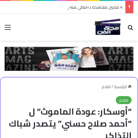
4 ملايين مشاهدة لـ«تعالي هنا».. نادر الأتات يواصل نجاحه باللهجة المصرية
بحث عن
الق
الرئيسية
/
افلام
افلام
“أوسكار: عودة الماموث” ل
“أحمد صلاح حسني” يتصدر شباك
التذاكر