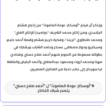
ويُذكر أن فيلم “أوسكار: عودة الماموث” من إخراج هشام
الرشيدي، ومن إنتاج محمد الشريف “بيراميدز للإنتاج الفني”
ومحمد طنطاوي “تريند”، وفكرة كريم هشام وقصة أحمد حليم،
وسيناريو وحوار مصطفى عسكر وحامد الشراب، ويشارك في
بطولته مجموعة من النجوم منهم أحمد صلاح حسني وهنادي
مهنا ومحمد ثروت ومحمود عبدالمغني وأحمد البايض والطفلة
ليا سويدان إلى جانب نخبة من الفنانين المصريين.
"أوسكار: عودة الماموث" ل "أحمد صلاح حسني"
يتصدر شباك التذاكر