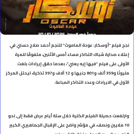
نجح فيلم “أوسكار: عودة الماموث” للنجم أحمد صلاح حسني في
إعتلاء صدارة شباك التذاكر مساء أمس الأثنين، متفوقًا للمرة
الأولى على فيلم “فيها إيه يعني”، بعدما حقق إيرادات بلغت
مليونًا و359 ألف و801 جنيها و 12 آلاف و397 تذكرة، ليحتل المركز
الأول في الايرادات وعدد التذاكر المباعة.
وارتفعت حصيلة الفيلم الكلية خلال ستة أيام عرض فقط إلى نحو
10 ملايين ونصف، في مؤشر واضح على الإقبال الجماهيري الكبير