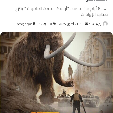
بعد 6 أيام من عرضه .. "أوسكار عودة الماموث " ينتزع
صدارة الإيرادات
أرسل
رحيم اسلام
21 أكتوبر، 2025
0
17
دقيقة واحدة
بريدا
إلكترونيا