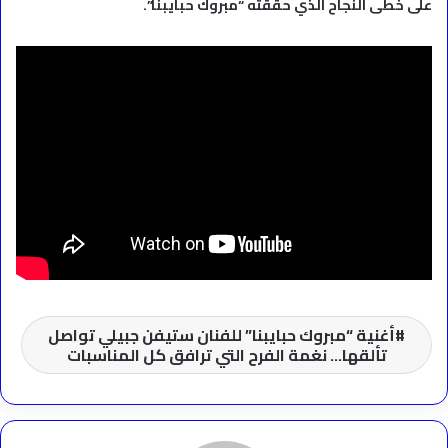
على خطى النجاح الذي حققته “مبروك حبايبنا”.
أغنية “مبروك حبايبنا” للفنان ستيفن جبيلي تواصل
تألقها… نغمة الفرح التي ترافق كل المناسبات