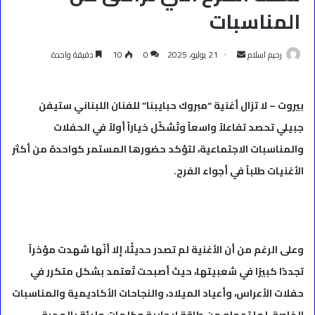
المناسبات
أرسل
رحيم اسلام
21 يوليو، 2025
0
10
دقيقة واحدة
بريدا
إلكترونيا
بيروت – لا تزال أغنية “مبروك حبايبنا” للفنان اللبناني ستيفن
جبيلي تحصد تفاعلاً واسعاً وتُشكّل خياراً أولاً في الحفلات
والمناسبات الاجتماعية، لتؤكد حضورها المستمر كواحدة من أكثر
الأغنيات طلباً في أجواء الفرح.
وعلى الرغم من أن الأغنية لم تصدر حديثًا، إلا أنّها شهدت مؤخراً
تجددًا كبيرًا في شعبيتها، حيث أصبحت تُعتمد بشكل متكرر في
حفلات الأعراس، وأعياد الميلاد، والنجاحات الأكاديمية والمناسبات