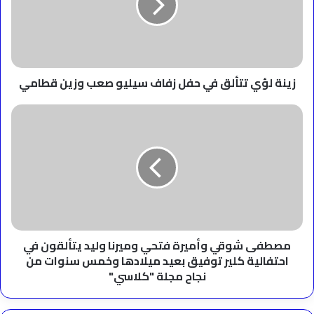
حفل
زفاف
سيليو
صعب
وزين
قطامي
زينة لؤي تتألق في حفل زفاف سيليو صعب وزين قطامي
مصطفى
شوقي
وأميرة
فتحي
وميرنا
وليد
يتألقون
في
احتفالية
كلير
مصطفى شوقي وأميرة فتحي وميرنا وليد يتألقون في
توفيق
احتفالية كلير توفيق بعيد ميلادها وخمس سنوات من
بعيد
نجاح مجلة "كلاسي"
ميلادها
وخمس