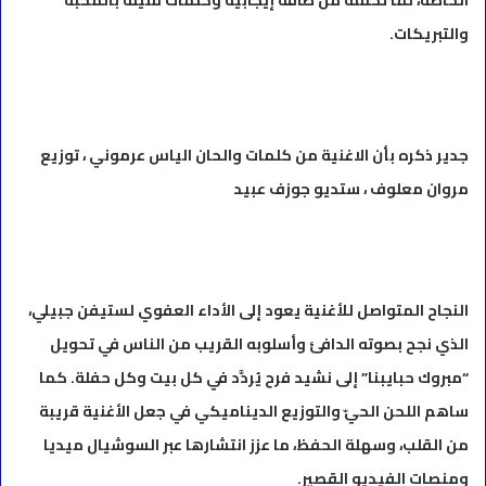
الخاصة، لما تحمله من طاقة إيجابية وكلمات مليئة بالمحبة
والتبريكات.
جدير ذكره بأن الاغنية من كلمات والحان الياس عرموني ، توزيع
مروان معلوف ، ستديو جوزف عبيد
النجاح المتواصل للأغنية يعود إلى الأداء العفوي لستيفن جبيلي،
الذي نجح بصوته الدافئ وأسلوبه القريب من الناس في تحويل
“مبروك حبايبنا” إلى نشيد فرح يُردَّد في كل بيت وكل حفلة. كما
ساهم اللحن الحيّ والتوزيع الديناميكي في جعل الأغنية قريبة
من القلب، وسهلة الحفظ، ما عزز انتشارها عبر السوشيال ميديا
ومنصات الفيديو القصير.