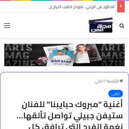
الدكتور علي الزرعي.. نموذج الطبيب الجراح والمعلم وصانع التوعية
بحث عن
الق
الرئيسية
/
اغاني
اغاني
أغنية “مبروك حبايبنا” للفنان
ستيفن جبيلي تواصل تألقها…
نغمة الفرح التي ترافق كل