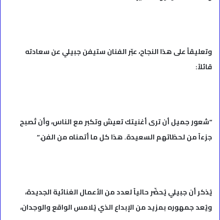
وتعليقاً على هذا النجاح، عبّر الفنان ستيفن جبيلي عن سعادته
قائلاً:
“شعور جميل أن ترى أغنيتك تعيش وتكبر مع الناس، وأن تُصبح
جزءاً من لحظاتهم السعيدة. هذا كل ما أتمناه من الفن.”
يُذكر أن جبيلي يُحضّر حالياً لعدد من الأعمال الغنائية الجديدة،
ويُعد جمهوره بمزيد من الإبداع الذي يُلامس الواقع والوجدان،