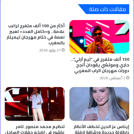
سنوات
من
مقالات ذات صلة
نجاح
مجلة
أكثر من 100 ألف متفرج لراغب
"كلاسي"
علامة.. و«كامل العدد» لعبير
نعمة في ختام مهرجان تيميتار
بالمغرب
27 يوليو، 2026
150 ألف متفرج في “تيم آرتي”..
حاري وموتشي يقودان أنجح
دورات مهرجان الراب المغربي
2 أغسطس، 2026
إيناس عز الدين تخطف الأنظار
تنظيم محمد منصور. تامر
بإطلالة جديدة ورشاقة لافتة
عاشور في اضخم حفلات الساحل