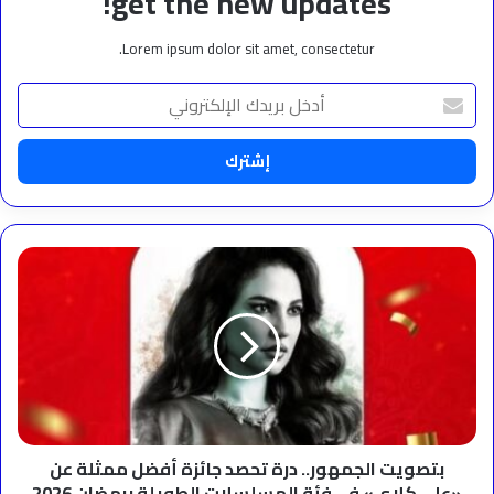
get the new updates!
Lorem ipsum dolor sit amet, consectetur.
أدخل
بريدك
الإلكتروني
بتصويت
الجمهور..
درة
تحصد
جائزة
أفضل
ممثلة
عن
«علي
كلاي»
بتصويت الجمهور.. درة تحصد جائزة أفضل ممثلة عن
في
«علي كلاي» في فئة المسلسلات الطويلة برمضان 2026