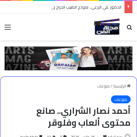
الدكتور علي الزرعي.. نموذج الطبيب الجراح والمعلم وصانع التوعية
بحث عن
الق
الرئيسية
/
منوعات
منوعات
أحمد نصار الشراري.. صانع
محتوى ألعاب وفلوقر
أرسل
رحيم اسلام
26 مارس، 2026
0
11
دقيقة واحدة