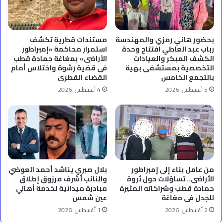
بحضور هاني رمزي والمهندسة
مستندات قطرية تكشف
رباب عبد العاطي افتتاح وحدة
استمرار محاكمة «إمبراطور
الكشف المبكر والعيادات
الأراضى» بمغاغة حمادة قطب
التخصصية بمستشفى بهية
فى قضية رشوة واختلاس أمام
بالتجمع الخامس
القضاء القطرى
5 أغسطس، 2026
4 أغسطس، 2026
من عامل بناء إلى إمبراطور
بلال صبري يناشد أحمد العوضي
الأراضى.. تساؤلات حول ثروة
والنائب أشرف مرزوق إطلاق
حمادة قطب وشراكاته المثيرة
مبادرة ميدانية لخدمة أهالي
للجدل فى مغاغة
عين شمس
2 أغسطس، 2026
1 أغسطس، 2026