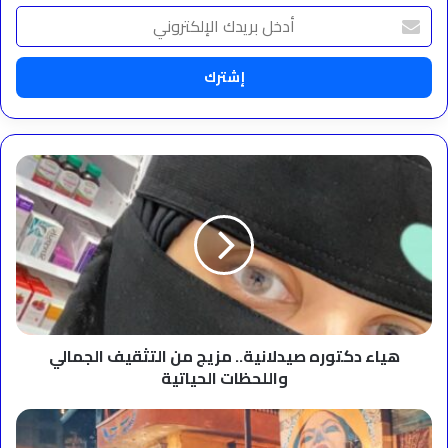
أدخل
بريدك
الإلكتروني
هياء
دكتوره
صيدلانية..
مزيج
من
التثقيف
الجمالي
واللحظات
الحياتية
هياء دكتوره صيدلانية.. مزيج من التثقيف الجمالي
واللحظات الحياتية
أم
كلثوم