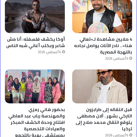
4 ملايين مشاهدة لـ«تعالي
أوكا يكشف فلسفته: أنا مش
هنا».. نادر الأتات يواصل نجاحه
شاعر وبكتب أغاني شبه الناس
باللهجة المصرية
6 أغسطس، 2026
6 أغسطس، 2026
قبل انتقاله إلى طرابزون
بحضور هاني رمزي
التركي بشهر.. آلان مصطفى
والمهندسة رباب عبد العاطي
يتوقع انتقال محمد صلاح إلى
افتتاح وحدة الكشف المبكر
تركيا
والعيادات التخصصية
بمستشفى بهية بالتجمع
6 أغسطس، 2026