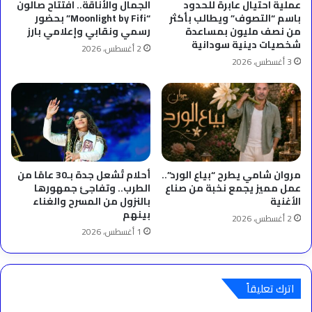
عملية احتيال عابرة للحدود
الجمال والأناقة.. افتتاح صالون
باسم “التصوف” ويطالب بأكثر
“Moonlight by Fifi” بحضور
من نصف مليون بمساعدة
رسمي ونقابي وإعلامي بارز
شخصيات دينية سودانية
2 أغسطس، 2026
3 أغسطس، 2026
مروان شامي يطرح “بياع الورد”..
أحلام تُشعل جدة بـ30 عامًا من
عمل مميز يجمع نخبة من صناع
الطرب.. وتفاجئ جمهورها
الأغنية
بالنزول من المسرح والغناء
بينهم
2 أغسطس، 2026
1 أغسطس، 2026
اترك تعليقاً