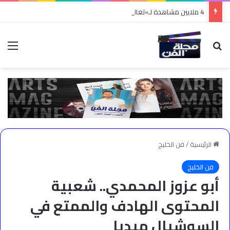
4 ملايين مشاهدة لـ«تعالي هنا».. نادر الأتات يواصل نجاحه باللهجة المصرية
بحث عن
الق
الرئيسية
/
فن الخليج
فن الخليج
أبو عزوز المحمدي.. شعبية
المحتوى الهادف والممتع في
السوشيال ميديا