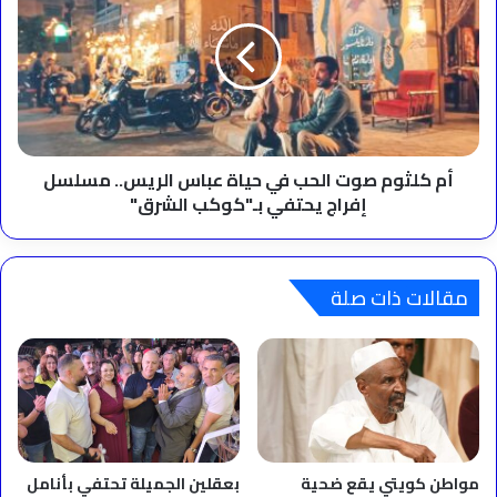
صوت
الحب
في
حياة
عباس
الريس..
مسلسل
إفراج
أم كلثوم صوت الحب في حياة عباس الريس.. مسلسل
يحتفي
إفراج يحتفي بـ"كوكب الشرق"
بـ"كوكب
الشرق"
مقالات ذات صلة
مواطن كويتي يقع ضحية
بعقلين الجميلة تحتفي بأنامل